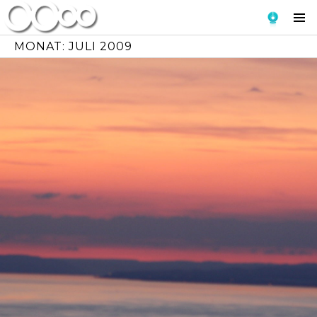
Skip
To
to
Si
content
MONAT:
JULI 2009